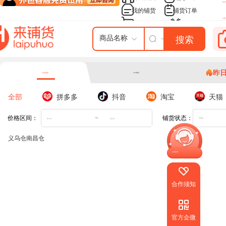
登录/
我的铺货
铺货订单
注册
我的进货单
来铺货课堂
搜索
商品名称
昨
商品铺货
SKU铺货
全部
拼多多
抖音
淘宝
天猫
~
价格区间：
铺货状态：
请选择
义乌仓
南昌仓
在线咨询
合作须知
官方企微